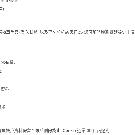
 — 訂單確認郵件
召）
您嘅購物車內容、登入狀態，以及匿名分析訪客行為。您可隨時喺瀏覽器設定中清除
，您有權：
料
關資料
求。
員帳戶資料保留至帳戶刪除為止。Cookie 通常 30 日內過期。