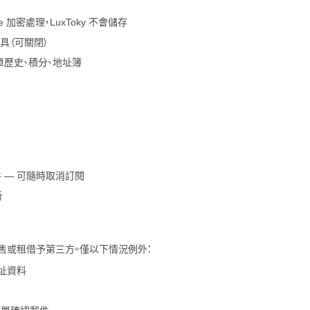
pe 加密處理，
LuxToky
不會儲存
工具（可關閉）
單歷史、積分、地址簿
 — 可隨時取消訂閱
析
售或租借予第三方。僅以下情況例外：
址資料