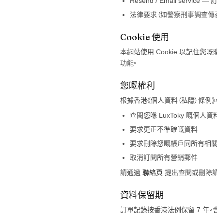
Resend / Email service
法律要求（如警察刑事調查傳
Cookie 使用
本網站使用 Cookie 以記住
功能。
您嘅權利
根據香港《個人資料（私隱）條例》
查閱您喺
LuxToky
嘅個人資
要求更正不準確嘅資料
要求刪除您嘅帳戶同所有相
取消訂閱所有營銷郵件
請通過
聯絡頁
提出查閱或刪除請
資料保留期
訂單記錄按香港法例保留 7 年。會