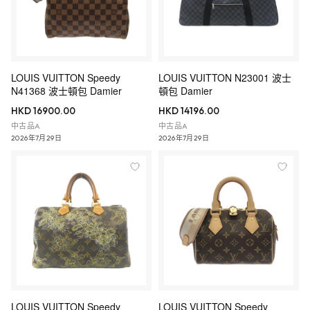
LOUIS VUITTON Speedy
LOUIS VUITTON N23001 波士
N41368 波士頓包 Damier
頓包 Damier
HKD 16900.00
HKD 14196.00
中古品A
中古品A
2026年7月29日
2026年7月29日
LOUIS VUITTON Speedy
LOUIS VUITTON Speedy