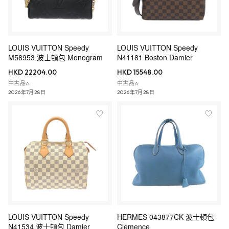
LOUIS VUITTON Speedy
LOUIS VUITTON Speedy
M58953 波士頓包 Monogram
N41181 Boston Damier
HKD 22204.00
HKD 15548.00
中古品A
中古品A
2026年7月28日
2026年7月28日
LOUIS VUITTON Speedy
HERMES 043877CK 波士頓包
N41534 波士頓包 Damier
Clemence