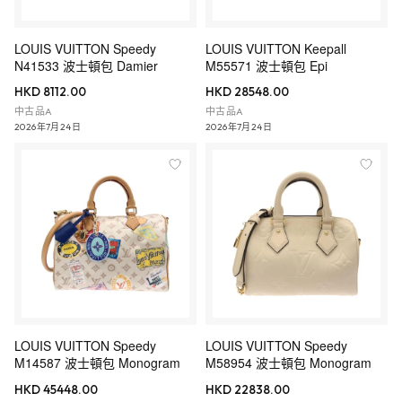
LOUIS VUITTON Speedy
LOUIS VUITTON Keepall
N41533 波士頓包 Damier
M55571 波士頓包 Epi
HKD 8112.00
HKD 28548.00
中古品A
中古品A
2026年7月24日
2026年7月24日
LOUIS VUITTON Speedy
LOUIS VUITTON Speedy
M14587 波士頓包 Monogram
M58954 波士頓包 Monogram
HKD 45448.00
HKD 22838.00