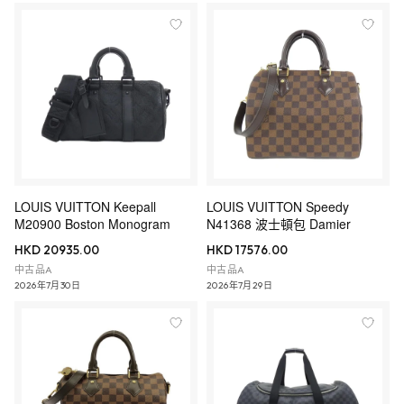
LOUIS VUITTON Keepall
LOUIS VUITTON Speedy
M20900 Boston Monogram
N41368 波士頓包 Damier
HKD 20935.00
HKD 17576.00
中古品A
中古品A
2026年7月30日
2026年7月29日