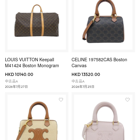
LOUIS VUITTON Keepall
CELINE 197582CAS Boston
M41424 Boston Monogram
Canvas
HKD 10140.00
HKD 13520.00
中古品A
中古品A
2026年7月27日
2026年7月25日