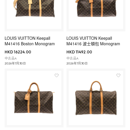
LOUIS VUITTON Keepall
LOUIS VUITTON Keepall
M41416 Boston Monogram
M41416 波士頓包 Monogram
HKD 16224.00
HKD 11492.00
中古品A
中古品A
2026年7月30日
2026年7月30日