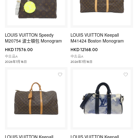
LOUIS VUITTON Speedy
LOUIS VUITTON Keepall
M20754 波士頓包 Monogram
M41424 Boston Monogram
HKD 17576.00
HKD 12168.00
中古品A
中古品A
2026年7月18日
2026年7月18日
LOUIS VUITTON Keepall
LOUIS VUITTON Keepall