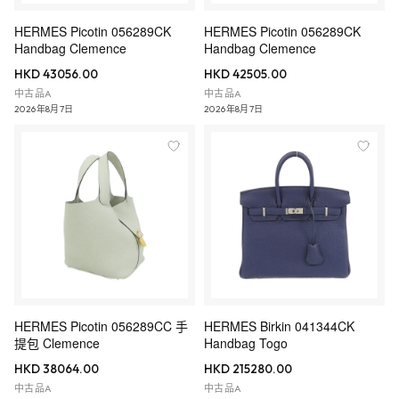
HERMES Picotin 056289CK
HERMES Picotin 056289CK
Handbag Clemence
Handbag Clemence
HKD 43056.00
HKD 42505.00
中古品A
中古品A
2026年8月7日
2026年8月7日
HERMES Picotin 056289CC 手
HERMES Birkin 041344CK
提包 Clemence
Handbag Togo
HKD 38064.00
HKD 215280.00
中古品A
中古品A