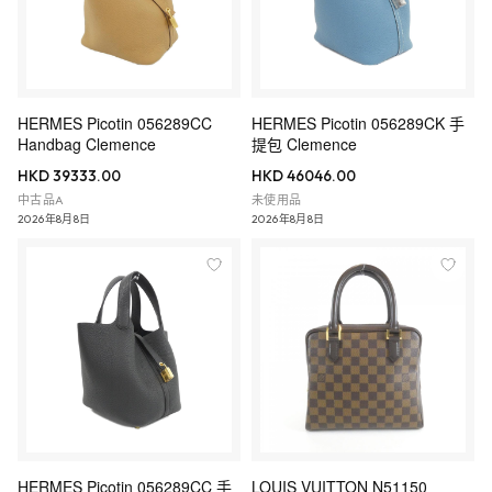
HERMES Picotin 056289CC
HERMES Picotin 056289CK 手
Handbag Clemence
提包 Clemence
HKD 39333.00
HKD 46046.00
中古品A
未使用品
2026年8月8日
2026年8月8日
HERMES Picotin 056289CC 手
LOUIS VUITTON N51150