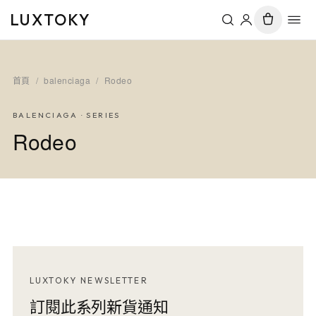
LUXTOKY
首頁
/
balenciaga
/
Rodeo
BALENCIAGA
· SERIES
Rodeo
LUXTOKY NEWSLETTER
訂閱此系列新貨通知