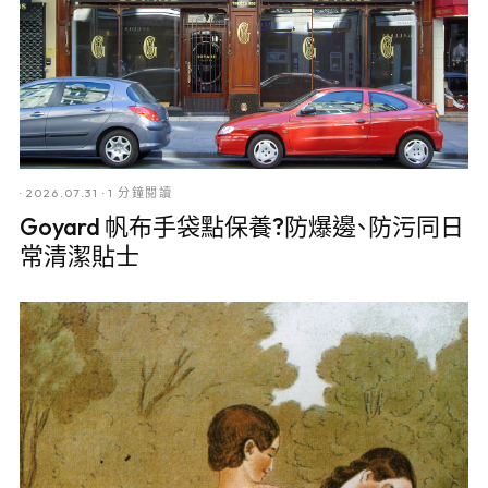
·
2026.07.31
·
1 分鐘閱讀
Goyard 帆布手袋點保養?防爆邊、防污同日
常清潔貼士