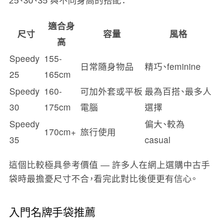
25、30、35 與不同身高的搭配：
適合身
尺寸
容量
風格
高
Speedy
155-
日常隨身物品
精巧、feminine
25
165cm
Speedy
160-
可加外套或平板
最為百搭、最多人
30
175cm
電腦
選擇
Speedy
偏大、較為
170cm+
旅行使用
35
casual
這個比較極具參考價值 — 許多人在網上選購中古手
袋時最擔憂尺寸不合，看完此對比後便更有信心。
入門名牌手袋推薦