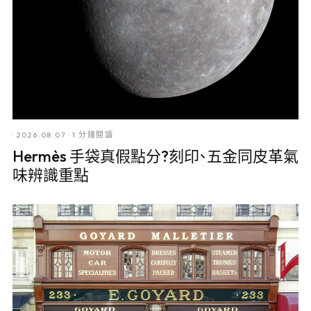
·
2026.08.07
·
1 分鐘閱讀
Hermès 手袋真假點分?刻印、五金同皮革氣
味辨識重點