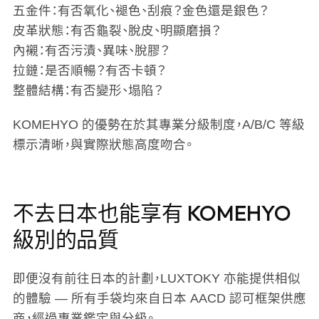
五金件
：有否氧化、褪色、刮痕？金色還是銀色？
皮革狀態
：有否龜裂、脫皮、明顯磨損？
內襯
：有否污漬、異味、脫膠？
拉鏈
：是否順暢？有否卡頓？
整體結構
：有否變形、塌陷？
KOMEHYO 的優勢在於其專業分級制度，A/B/C 等級
標示清晰，與實際狀態高度吻合。
不去日本也能享有 KOMEHYO
級別的品質
即便沒有前往日本的計劃，LUXTOKY 亦能提供相似
的體驗 — 所有手袋均來自日本 AACD 認可框架供應
商，經過專業鑑定與分級。