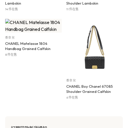
Lambskin
Shoulder Lambskin
14 件在售
11 件在售
香奈兒
CHANEL Matelasse 1804
Handbag Grained Calfskin
8 件在售
香奈兒
CHANEL Boy Chanel 67085
Shoulder Grained Calfskin
6 件在售