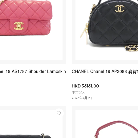
l 19 AS1787 Shoulder Lambskin
CHANEL Chanel 19 AP3088 肩
0
HKD 36161.00
中古品A
2026年7月16日