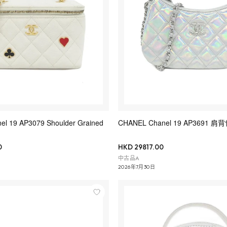
l 19 AP3079 Shoulder Grained
CHANEL Chanel 19 AP3691 肩
0
HKD 29817.00
中古品A
2026年7月30日