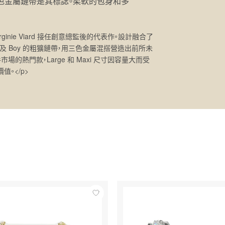
、銀、釕三色金屬鏈帶是其標誌。柔軟的包身和多
 Virginie Viard 接任創意總監後的代表作。設計融合了
C 標誌，以及 Boy 的粗獷鏈帶，用三色金屬混搭營造出前所未
年二手市場的熱門款，Large 和 Maxi 尺寸因容量大而受
。</p>