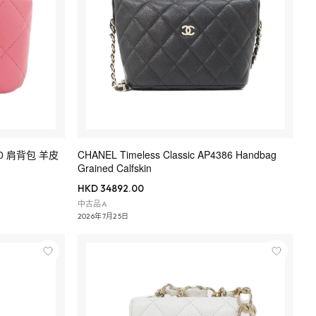
1340 肩背包 羊皮
CHANEL Timeless Classic AP4386 Handbag
Grained Calfskin
HKD 34892.00
中古品A
2026年7月25日