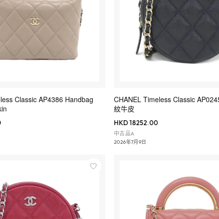
ess Classic AP4386 Handbag
CHANEL Timeless Classic AP
kin
紋牛皮
0
HKD 18252.00
中古品A
2026年7月9日