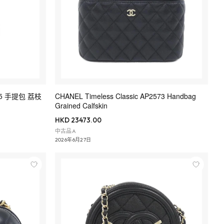
2095 手提包 荔枝
CHANEL Timeless Classic AP2573 Handbag
Grained Calfskin
HKD 23473.00
中古品A
2026年6月27日