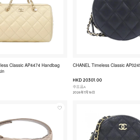
ess Classic AP4474 Handbag
CHANEL Timeless Classic AP
kin
HKD 20301.00
中古品A
2026年7月16日