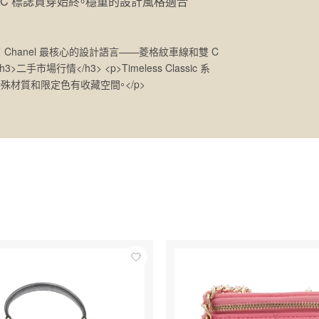
雙 C 標誌貫穿始終。穩重的設計風格適合
ic 系列承載了 Chanel 最核心的設計語言——菱格紋車線和雙 C
場行情</h3> <p>Timeless Classic 系
材質和限定色有收藏空間。</p>