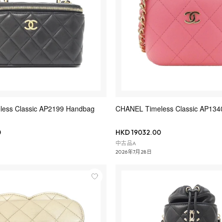
ess Classic AP2199 Handbag
CHANEL Timeless Classic AP
0
HKD 19032.00
中古品A
2026年7月28日