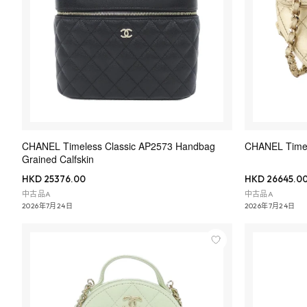
CHANEL Timeless Classic AP2573 Handbag
CHANEL Time
Grained Calfskin
HKD 25376.00
HKD 26645.0
中古品A
中古品A
2026年7月24日
2026年7月24日