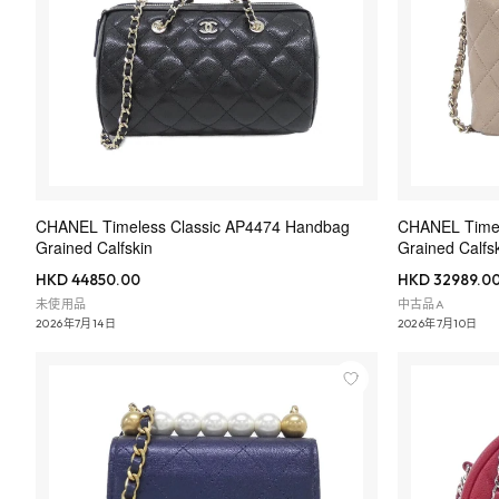
CHANEL Timeless Classic AP4474 Handbag
CHANEL Timel
Grained Calfskin
Grained Calfs
HKD 44850.00
HKD 32989.0
未使用品
中古品A
2026年7月14日
2026年7月10日