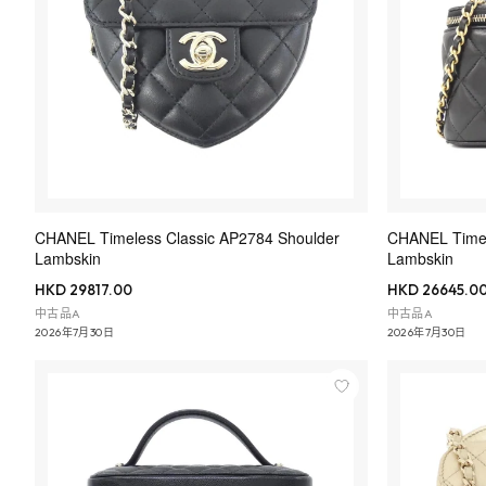
CHANEL Timeless Classic AP2784 Shoulder
CHANEL Timel
Lambskin
Lambskin
HKD 29817.00
HKD 26645.0
中古品A
中古品A
2026年7月30日
2026年7月30日