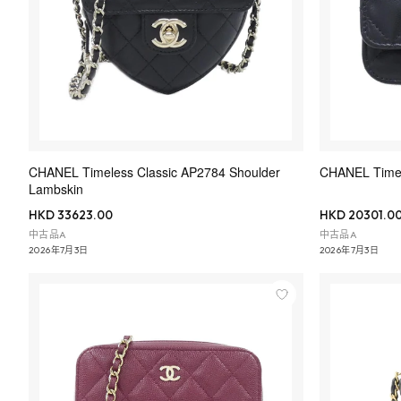
CHANEL Timeless Classic AP2784 Shoulder
CHANEL Time
Lambskin
HKD 33623.00
HKD 20301.0
中古品A
中古品A
2026年7月3日
2026年7月3日