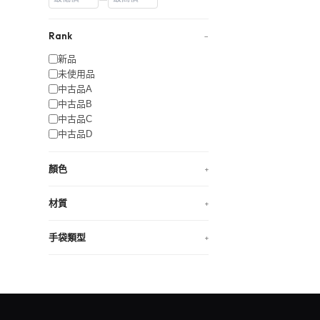
Rank
−
新品
未使用品
中古品A
中古品B
中古品C
中古品D
顏色
+
材質
+
手袋類型
+