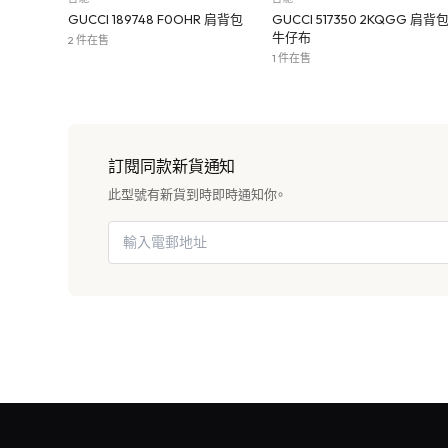
GUCCI 189748 F0OHR 肩背包
GUCCI 517350 2KQGG 肩背
牛仔布
2 件在售
1 件在售
訂閱同款新貨通知
此型號有新貨到時即時通知你。