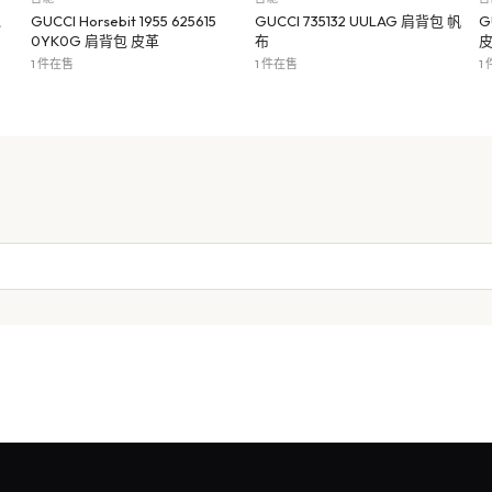
包
GUCCI Horsebit 1955 625615
GUCCI 735132 UULAG 肩背包 帆
G
0YK0G 肩背包 皮革
布
1 件在售
1 件在售
1