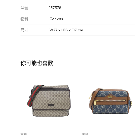
型號
137378
物料
Canvas
尺寸
W27 x H18 x D7 cm
你可能也喜歡
古馳
古馳