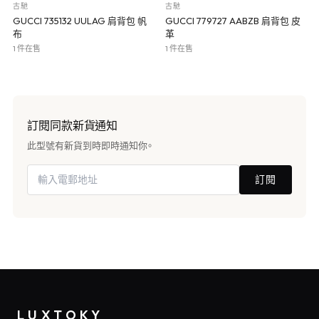
古馳
古馳
GUCCI 735132 UULAG 肩背包 帆
GUCCI 779727 AABZB 肩背包 皮
布
革
1 件在售
1 件在售
訂閱同款新貨通知
此型號有新貨到時即時通知你。
訂閱
LUXTOKY