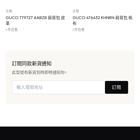
古馳
古馳
GUCCI 779727 AABZB 肩背包 皮
GUCCI 476432 KHNRN 肩背包 帆
革
布
1 件在售
1 件在售
訂閱同款新貨通知
此型號有新貨到時即時通知你。
訂閱