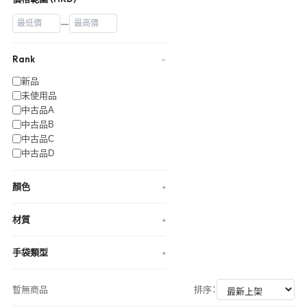
—
Rank
−
新品
未使用品
中古品A
中古品B
中古品C
中古品D
顏色
+
材質
+
手袋類型
+
暫無商品
排序：