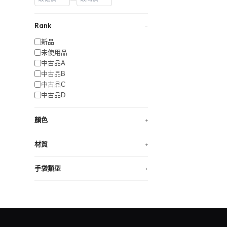
Rank
−
新品
未使用品
中古品A
中古品B
中古品C
中古品D
顏色
+
材質
+
手袋類型
+