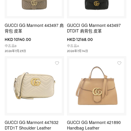
GUCCI GG Marmont 443497 肩
GUCCI GG Marmont 443497
背包 皮革
DTDIT 肩背包 皮革
HKD 10140.00
HKD 12168.00
中古品B
中古品A
2026年7月23日
2026年7月14日
GUCCI GG Marmont 447632
GUCCI GG Marmont 421890
DTD1T Shoulder Leather
Handbag Leather