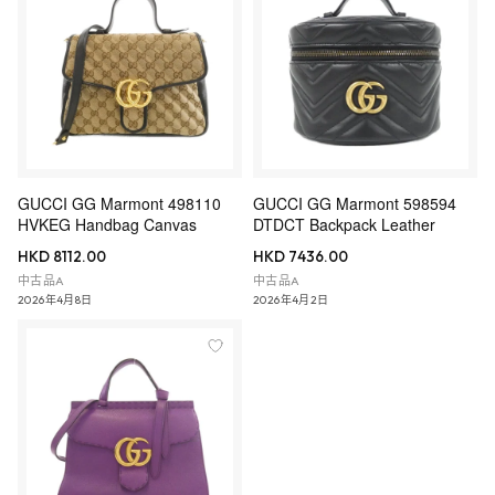
GUCCI GG Marmont 498110
GUCCI GG Marmont 598594
HVKEG Handbag Canvas
DTDCT Backpack Leather
HKD 8112.00
HKD 7436.00
中古品A
中古品A
2026年4月8日
2026年4月2日