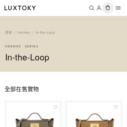
LUXTOKY
首頁
/
hermes
/
In-the-Loop
HERMES
· SERIES
In-the-Loop
全部在售實物