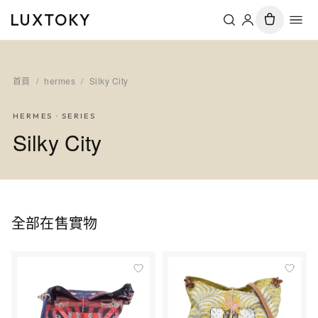
LUXTOKY
首頁
/
hermes
/
Silky City
HERMES
· SERIES
Silky City
全部在售實物