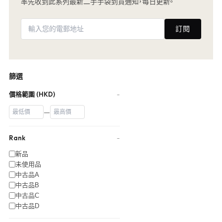
率先收到此系列最新二手手袋到貨通知，每日更新。
訂閱
篩選
價格範圍 (HKD)
−
—
Rank
−
新品
未使用品
中古品A
中古品B
中古品C
中古品D