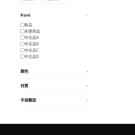
Rank
−
新品
未使用品
中古品A
中古品B
中古品C
中古品D
顏色
+
材質
+
手袋類型
+