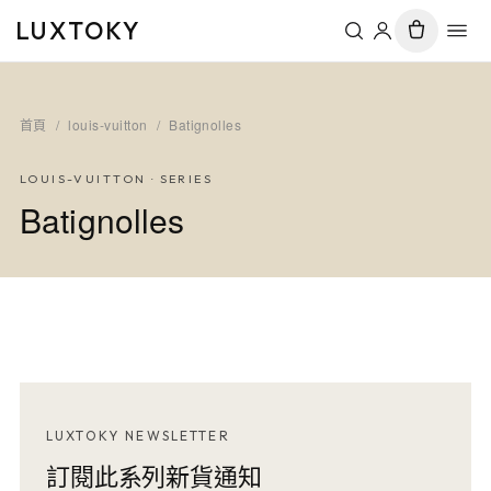
LUXTOKY
首頁
/
louis-vuitton
/
Batignolles
LOUIS-VUITTON
· SERIES
Batignolles
LUXTOKY NEWSLETTER
訂閱此系列新貨通知