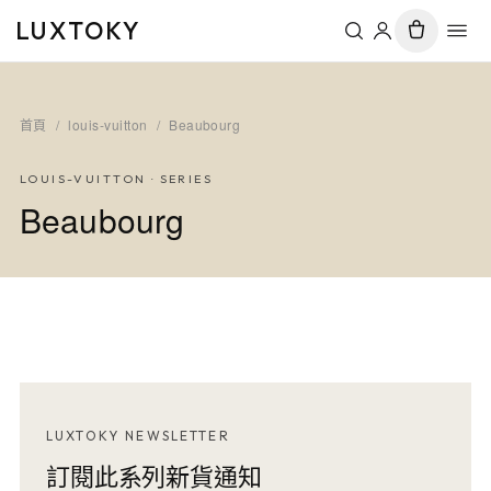
LUXTOKY
首頁
/
louis-vuitton
/
Beaubourg
LOUIS-VUITTON
· SERIES
Beaubourg
LUXTOKY NEWSLETTER
訂閱此系列新貨通知