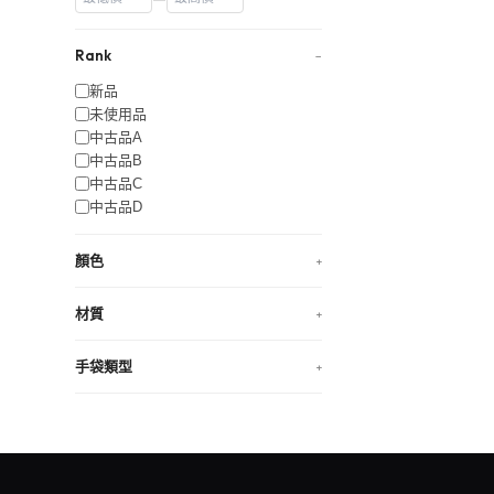
Rank
−
新品
未使用品
中古品A
中古品B
中古品C
中古品D
顏色
+
材質
+
手袋類型
+