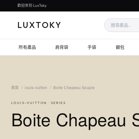
歡迎來到 LuxToky
LUXTOKY
所有產品
肩背袋
手袋
銀包
首頁
/
louis-vuitton
/
Boite Chapeau Souple
LOUIS-VUITTON
· SERIES
Boite Chapeau 