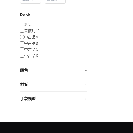
Rank
−
新品
未使用品
中古品A
中古品B
中古品C
中古品D
顏色
+
材質
+
手袋類型
+