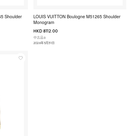
5 Shoulder
LOUIS VUITTON Boulogne M51265 Shoulder
Monogram
HKD 8112.00
中古品B
2026年5月31日