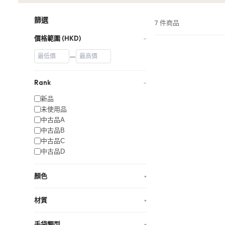
篩選
7 件商品
價格範圍 (HKD)
−
—
Rank
−
新品
未使用品
中古品A
中古品B
中古品C
中古品D
顏色
+
材質
+
手袋類型
+