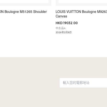
N Boulogne M51265 Shoulder
LOUIS VUITTON Boulogne M9263
Canvas
HKD 19032.00
中古品A
2026年2月8日