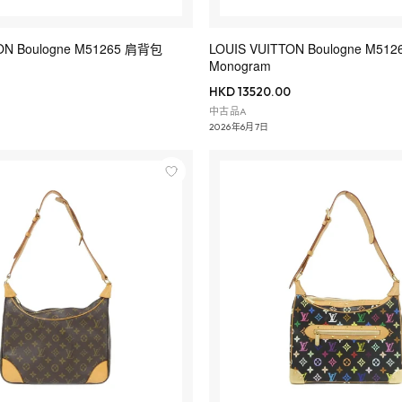
ON Boulogne M51265 肩背包
LOUIS VUITTON Boulogne M5126
Monogram
HKD 13520.00
中古品A
2026年6月7日