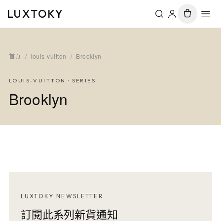
LUXTOKY
首頁
/
louis-vuitton
/
Brooklyn
LOUIS-VUITTON
· SERIES
Brooklyn
LUXTOKY NEWSLETTER
訂閱此系列新貨通知