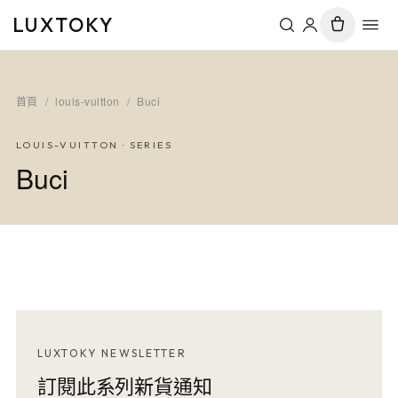
LUXTOKY
首頁
/
louis-vuitton
/
Buci
LOUIS-VUITTON
· SERIES
Buci
LUXTOKY NEWSLETTER
訂閱此系列新貨通知