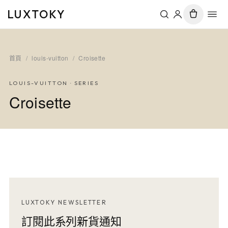
LUXTOKY
首頁
/
louis-vuitton
/
Croisette
LOUIS-VUITTON
· SERIES
Croisette
LUXTOKY NEWSLETTER
訂閱此系列新貨通知