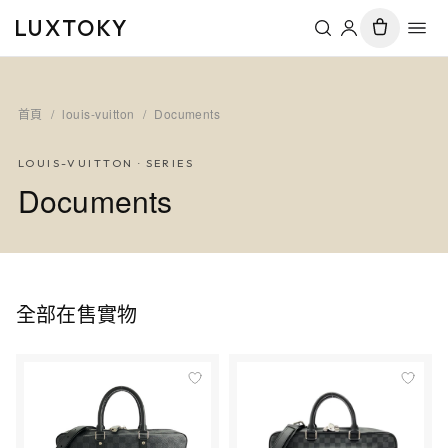
LUXTOKY
首頁
/
louis-vuitton
/
Documents
LOUIS-VUITTON
· SERIES
Documents
全部在售實物