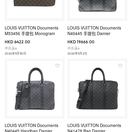
LOUIS VUITTON Documents
LOUIS VUITTON Documents
M53456 手提包 Monogram
N40445 手提包 Damier
HKD 6422.00
HKD 19666.00
中古品A
中古品A
2026年5月30日
2026年5月2日
LOUIS VUITTON Documents
LOUIS VUITTON Documents
N40445 Handbag Damier
N41478 Bag Damier