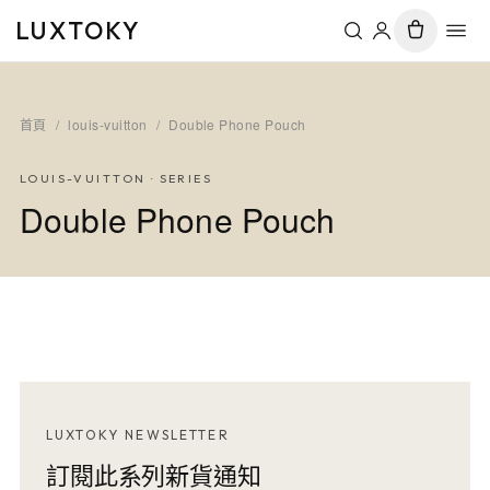
LUXTOKY
首頁
/
louis-vuitton
/
Double Phone Pouch
LOUIS-VUITTON
· SERIES
Double Phone Pouch
LUXTOKY NEWSLETTER
訂閱此系列新貨通知