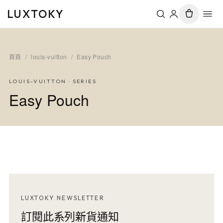
LUXTOKY
首頁
/
louis-vuitton
/
Easy Pouch
LOUIS-VUITTON
· SERIES
Easy Pouch
LUXTOKY NEWSLETTER
訂閱此系列新貨通知