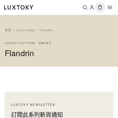
LUXTOKY
首頁
/
louis-vuitton
/
Flandrin
LOUIS-VUITTON
· SERIES
Flandrin
LUXTOKY NEWSLETTER
訂閱此系列新貨通知