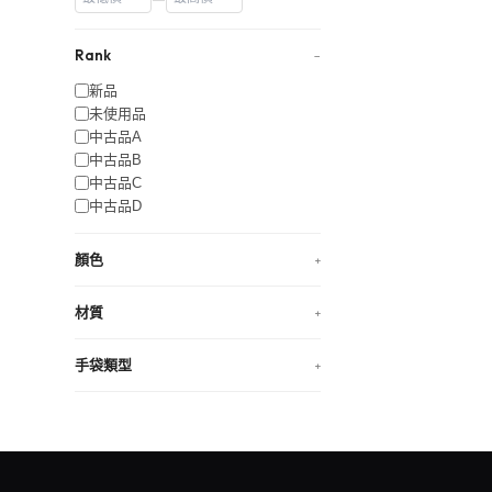
Rank
−
新品
未使用品
中古品A
中古品B
中古品C
中古品D
顏色
+
材質
+
手袋類型
+