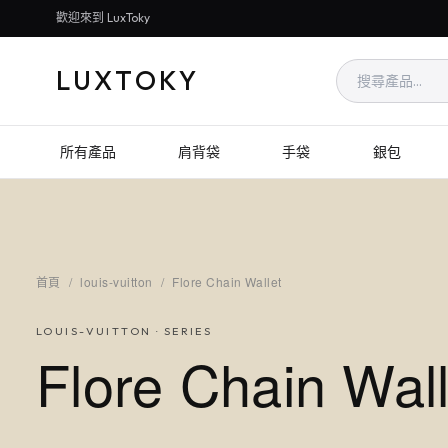
歡迎來到 LuxToky
LUXTOKY
所有產品
肩背袋
手袋
銀包
首頁
/
louis-vuitton
/
Flore Chain Wallet
LOUIS-VUITTON
· SERIES
Flore Chain Wall