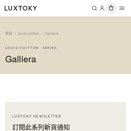
LUXTOKY
首頁
/
louis-vuitton
/
Galliera
LOUIS-VUITTON
· SERIES
Galliera
LUXTOKY NEWSLETTER
訂閱此系列新貨通知