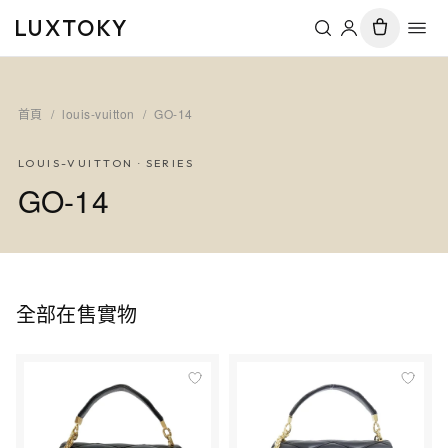
LUXTOKY
首頁
/
louis-vuitton
/
GO-14
LOUIS-VUITTON
· SERIES
GO-14
全部在售實物