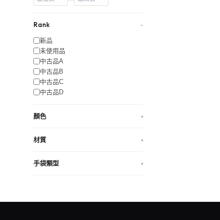
Rank
−
新品
未使用品
中古品A
中古品B
中古品C
中古品D
顏色
+
材質
+
手袋類型
+