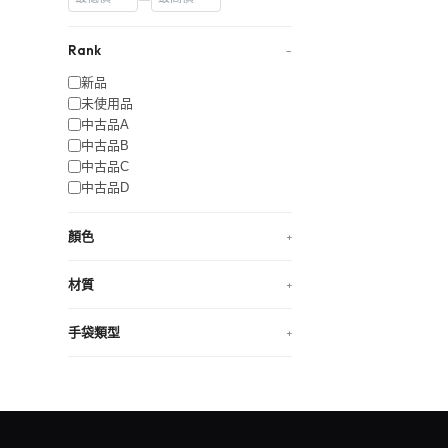
Rank
−
新品
未使用品
中古品A
中古品B
中古品C
中古品D
顏色
+
材質
+
手袋類型
+