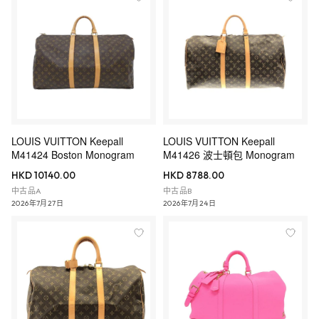
LOUIS VUITTON Keepall
LOUIS VUITTON Keepall
M41424 Boston Monogram
M41426 波士頓包 Monogram
HKD 10140.00
HKD 8788.00
中古品A
中古品B
2026年7月27日
2026年7月24日