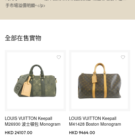
手市場溢價明顯。</p>
全部在售實物
LOUIS VUITTON Keepall
LOUIS VUITTON Keepall
M26930 波士頓包 Monogram
M41428 Boston Monogram
HKD 24107.00
HKD 9464.00