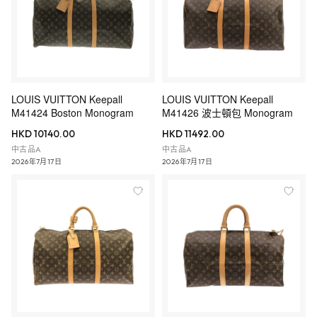
LOUIS VUITTON Keepall
LOUIS VUITTON Keepall
M41424 Boston Monogram
M41426 波士頓包 Monogram
HKD 10140.00
HKD 11492.00
中古品A
中古品A
2026年7月17日
2026年7月17日