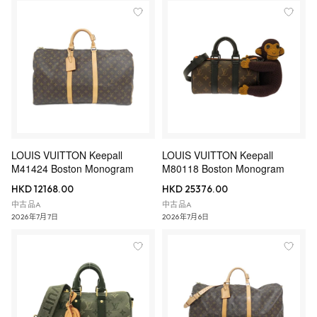
LOUIS VUITTON Keepall
LOUIS VUITTON Keepall
M41424 Boston Monogram
M80118 Boston Monogram
HKD 12168.00
HKD 25376.00
中古品A
中古品A
2026年7月7日
2026年7月6日