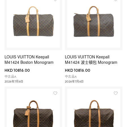
LOUIS VUITTON Keepall
LOUIS VUITTON Keepall
M41424 Boston Monogram
M41424 波士頓包 Monogram
HKD 10816.00
HKD 10816.00
中古品A
中古品A
2026年7月6日
2026年7月6日