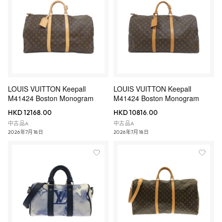
LOUIS VUITTON Keepall
LOUIS VUITTON Keepall
M41424 Boston Monogram
M41424 Boston Monogram
HKD 12168.00
HKD 10816.00
中古品A
中古品A
2026年7月18日
2026年7月18日