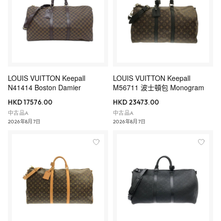
LOUIS VUITTON Keepall
LOUIS VUITTON Keepall
N41414 Boston Damier
M56711 波士頓包 Monogram
HKD 17576.00
HKD 23473.00
中古品A
中古品A
2026年8月7日
2026年8月7日