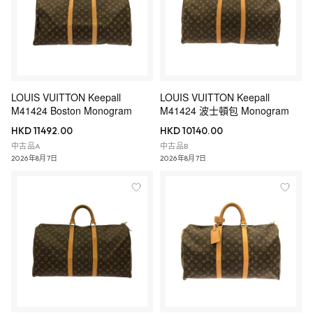
LOUIS VUITTON Keepall
LOUIS VUITTON Keepall
M41424 Boston Monogram
M41424 波士頓包 Monogram
HKD 11492.00
HKD 10140.00
中古品A
中古品B
2026年8月7日
2026年8月7日