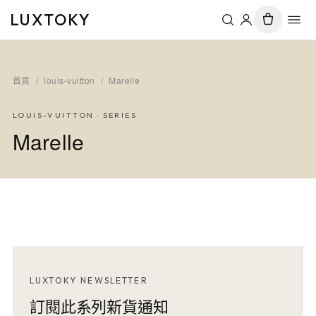
LUXTOKY
首頁
/
louis-vuitton
/
Marelle
LOUIS-VUITTON
· SERIES
Marelle
LUXTOKY NEWSLETTER
訂閱此系列新貨通知