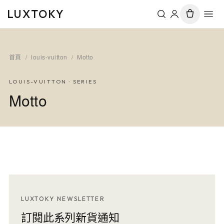
LUXTOKY
首頁
/
louis-vuitton
/
Motto
LOUIS-VUITTON
· SERIES
Motto
LUXTOKY NEWSLETTER
訂閱此系列新貨通知