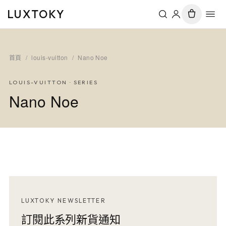
LUXTOKY
首頁
/
louis-vuitton
/
Nano Noe
LOUIS-VUITTON
· SERIES
Nano Noe
LUXTOKY NEWSLETTER
訂閱此系列新貨通知