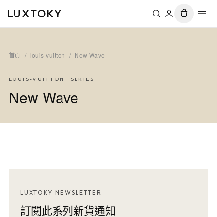
LUXTOKY
首頁
/
louis-vuitton
/
New Wave
LOUIS-VUITTON
· SERIES
New Wave
LUXTOKY NEWSLETTER
訂閱此系列新貨通知