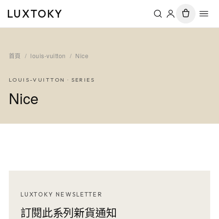
LUXTOKY
首頁
/
louis-vuitton
/
Nice
LOUIS-VUITTON
· SERIES
Nice
LUXTOKY NEWSLETTER
訂閱此系列新貨通知