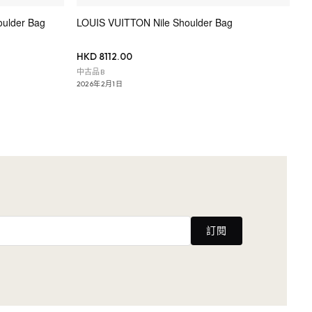
ulder Bag
LOUIS VUITTON Nile Shoulder Bag
HKD 8112.00
中古品B
2026年2月1日
訂閱