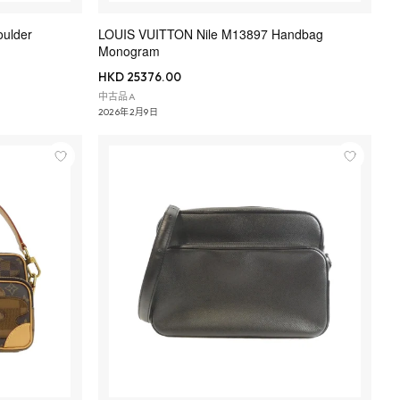
ulder
LOUIS VUITTON Nile M13897 Handbag
Monogram
HKD 25376.00
中古品A
2026年2月9日