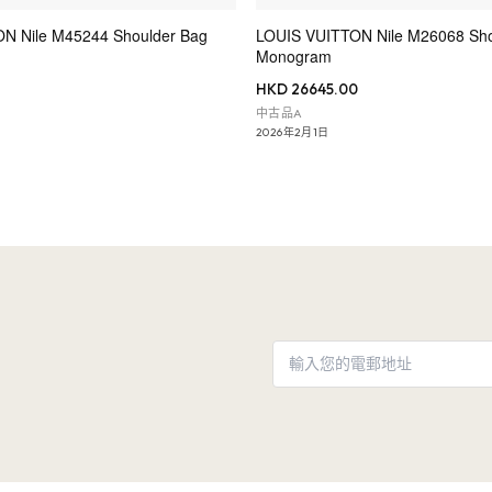
N Nile M45244 Shoulder Bag
LOUIS VUITTON Nile M26068 Sho
Monogram
HKD 26645.00
中古品A
2026年2月1日