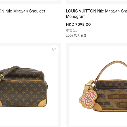
N Nile M45244 Shoulder
LOUIS VUITTON Nile M45244 Sho
Monogram
HKD 7098.00
中古品B
2026年2月11日