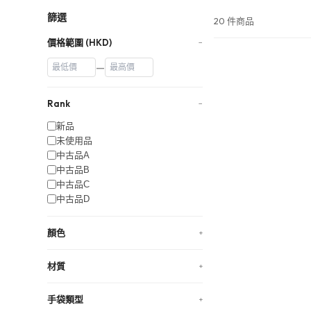
篩選
20 件商品
價格範圍 (HKD)
−
—
Rank
−
新品
未使用品
中古品A
中古品B
中古品C
中古品D
顏色
+
材質
+
手袋類型
+