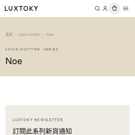
LUXTOKY
首頁
/
louis-vuitton
/
Noe
LOUIS-VUITTON
· SERIES
Noe
LUXTOKY NEWSLETTER
訂閱此系列新貨通知