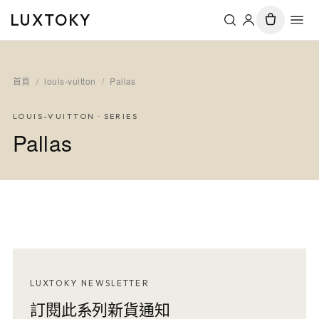
LUXTOKY
首頁
/
louis-vuitton
/
Pallas
LOUIS-VUITTON
· SERIES
Pallas
LUXTOKY NEWSLETTER
訂閱此系列新貨通知