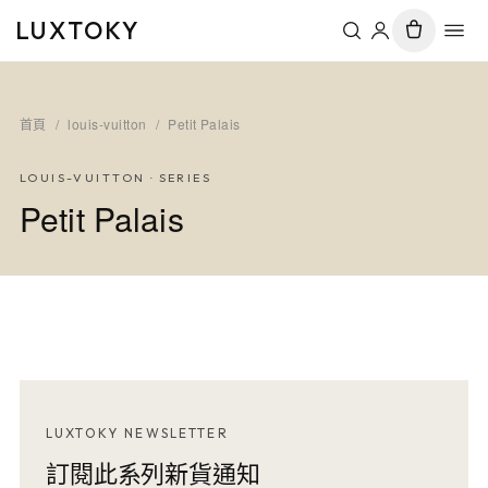
LUXTOKY
首頁
/
louis-vuitton
/
Petit Palais
LOUIS-VUITTON
· SERIES
Petit Palais
LUXTOKY NEWSLETTER
訂閱此系列新貨通知