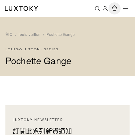
LUXTOKY
首頁
/
louis-vuitton
/
Pochette Gange
LOUIS-VUITTON
· SERIES
Pochette Gange
LUXTOKY NEWSLETTER
訂閱此系列新貨通知