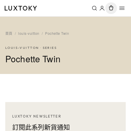
LUXTOKY
首頁
/
louis-vuitton
/
Pochette Twin
LOUIS-VUITTON
· SERIES
Pochette Twin
LUXTOKY NEWSLETTER
訂閱此系列新貨通知