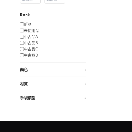
Rank
−
新品
未使用品
中古品A
中古品B
中古品C
中古品D
顏色
+
材質
+
手袋類型
+