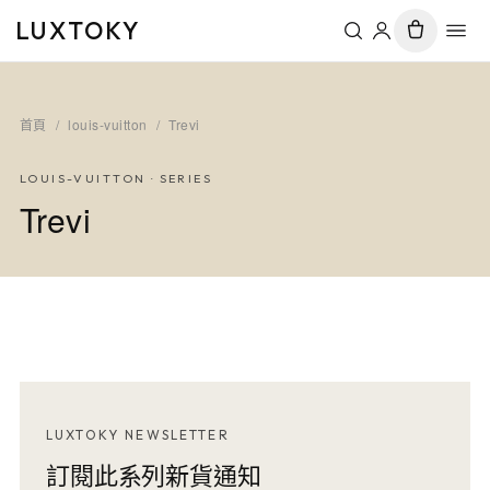
LUXTOKY
首頁
/
louis-vuitton
/
Trevi
LOUIS-VUITTON
· SERIES
Trevi
LUXTOKY NEWSLETTER
訂閱此系列新貨通知